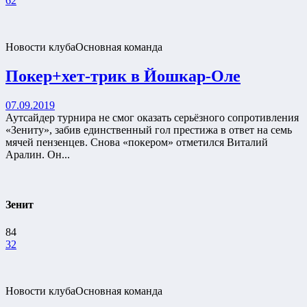
62
Новости клуба
Основная команда
Покер+хет-трик в Йошкар-Оле
07.09.2019
Аутсайдер турнира не смог оказать серьёзного сопротивления
«Зениту», забив единственный гол престижа в ответ на семь
мячей пензенцев. Снова «покером» отметился Виталий
Аралин. Он...
Зенит
84
32
Новости клуба
Основная команда