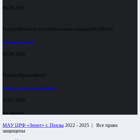
06.08.2026
Галерея
Новости клуба
Основная команда
ФНЛ
Фото
Принимаем Волну!
03.08.2026
Галерея
Прочее
Фото
Выборы Председателя футбола !
31.07.2026
Our Sponsors:
МАУ ЦРФ «Зенит» г. Пензы
2022 - 2025 |
Все права
защищены