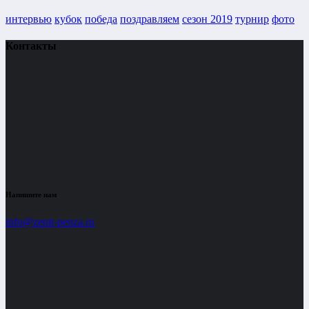
интервью
кубок
победа
поздравляем
сезон 2019
турнир
фото
Контакты
Напишите нам
info@zenit-penza.ru