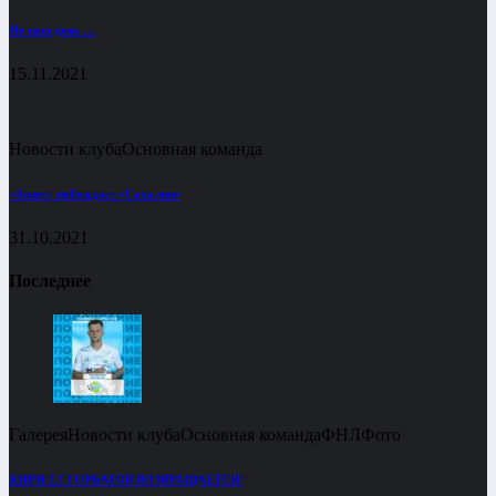
Не наш день …
15.11.2021
Новости клуба
Основная команда
«Зенит» побеждает «Сахалин»
31.10.2021
Последнее
Галерея
Новости клуба
Основная команда
ФНЛ
Фото
КИРИЛЛ ГОРБАТОВ ВОЗВРАЩАЕТСЯ!