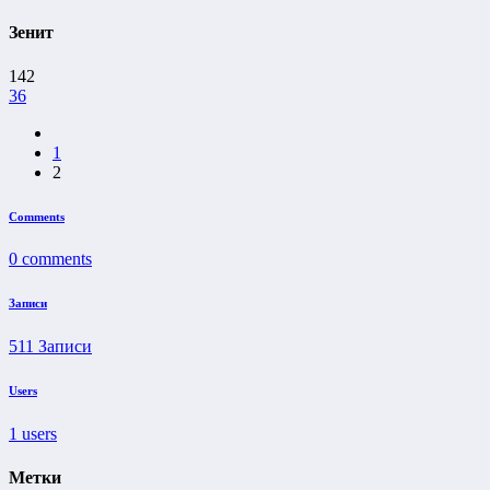
Зенит
142
36
1
2
Comments
0
comments
Записи
511
Записи
Users
1
users
Метки