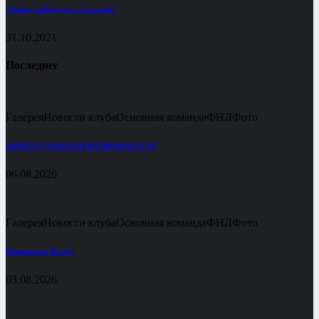
«Зенит» побеждает «Сахалин»
31.10.2021
Последнее
Галерея
Новости клуба
Основная команда
ФНЛ
Фото
КИРИЛЛ ГОРБАТОВ ВОЗВРАЩАЕТСЯ!
06.08.2026
Галерея
Новости клуба
Основная команда
ФНЛ
Фото
Принимаем Волну!
03.08.2026