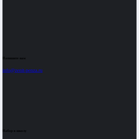
Напишите нам
info@zenit-penza.ru
Набор в школу