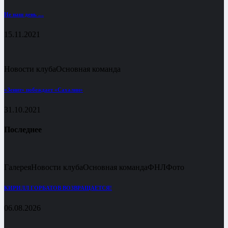
Не наш день …
15.11.2021
Новости клуба
Основная команда
«Зенит» побеждает «Сахалин»
31.10.2021
Последнее
Галерея
Новости клуба
Основная команда
ФНЛ
Фото
КИРИЛЛ ГОРБАТОВ ВОЗВРАЩАЕТСЯ!
06.08.2026