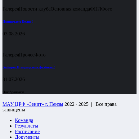
Галерея
Новости клуба
Основная команда
ФНЛ
Фото
Принимаем Волну!
03.08.2026
Галерея
Прочее
Фото
Выборы Председателя футбола !
31.07.2026
Our Sponsors:
МАУ ЦРФ «Зенит» г. Пензы
2022 - 2025 |
Все права
защищены
Команда
Результаты
Расписание
Документы