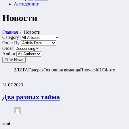
Антидопинг
Новости
Главная
Новости
Category
Order By
Order
Author
Filter News
2ЛИГА
Галерея
Основная команда
Прочее
ФНЛ
Фото
31.07.2023
Два разных тайма
root