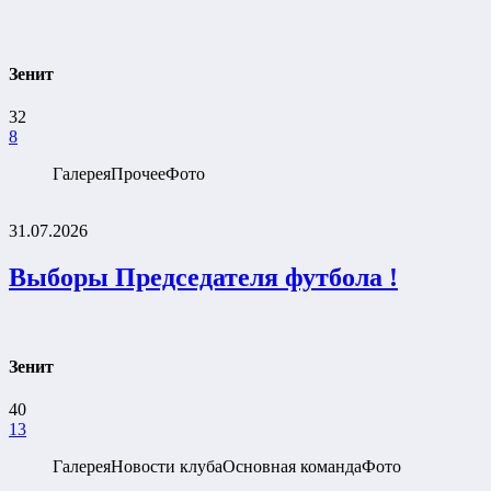
Зенит
32
8
Галерея
Прочее
Фото
31.07.2026
Выборы Председателя футбола !
Зенит
40
13
Галерея
Новости клуба
Основная команда
Фото