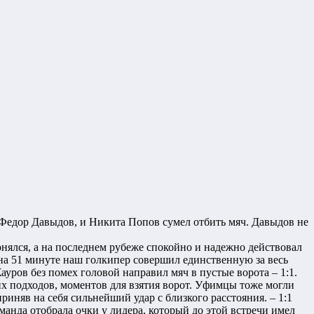
л Федор Давыдов, и Никита Попов сумел отбить мяч. Давыдов не
онялся, а на последнем рубеже спокойно и надежно действовал
а на 51 минуте наш голкипер совершил единственную за весь
ауров без помех головой направил мяч в пустые ворота – 1:1.
х подходов, моментов для взятия ворот. Уфимцы тоже могли
риняв на себя сильнейший удар с близкого расстояния. – 1:1
анда отобрала очки у лидера, который до этой встречи имел