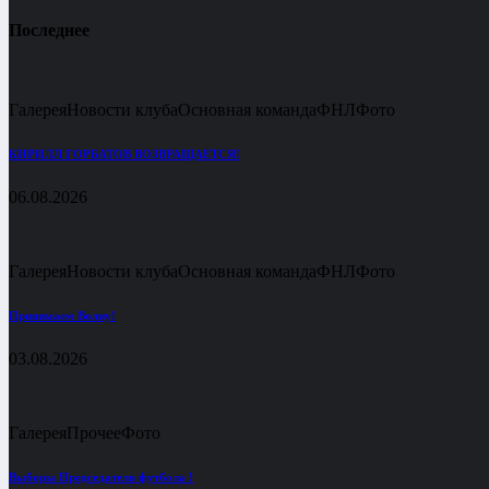
Последнее
Галерея
Новости клуба
Основная команда
ФНЛ
Фото
КИРИЛЛ ГОРБАТОВ ВОЗВРАЩАЕТСЯ!
06.08.2026
Галерея
Новости клуба
Основная команда
ФНЛ
Фото
Принимаем Волну!
03.08.2026
Галерея
Прочее
Фото
Выборы Председателя футбола !