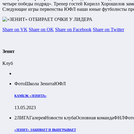
четыре победы подряд». Тренер гостей Кирилл Хорошилов замет
Следующие игры первенства ЮФЛ наши юные футболисты проведу
Share on VK
Share on OK
Share on Facebook
Share on Twitter
Зенит
Клуб
Фото
Школа Зенита
ЮФЛ
КАМБЭК «ЗЕНИТА»
13.05.2023
2ЛИГА
Галерея
Новости клуба
Основная команда
ФНЛ
Фот
«ЗЕНИТ» ЗАБИВАЕТ И ВЫИГРЫВАЕТ