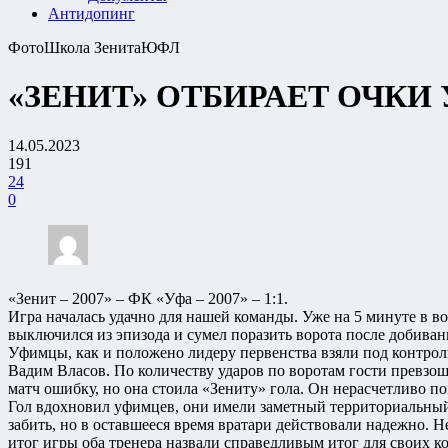
Антидопинг
Фото
Школа Зенита
ЮФЛ
«ЗЕНИТ» ОТБИРАЕТ ОЧКИ 
14.05.2023
191
24
0
«Зенит – 2007» – ФК «Уфа – 2007» – 1:1.
Игра началась удачно для нашей команды. Уже на 5 минуте в в
выключился из эпизода и сумел поразить ворота после добивани
Уфимцы, как и положено лидеру первенства взяли под контроль
Вадим Власов. По количеству ударов по воротам гости превзош
матч ошибку, но она стоила «Зениту» гола. Он нерасчетливо по
Гол вдохновил уфимцев, они имели заметный территориальный 
забить, но в оставшееся время вратари действовали надежно. Н
итог игры оба тренера назвали справедливым итог для своих к