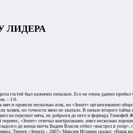
У ЛИДЕРА
орота гостей был назначен пенальти. Его не очень удачно проби
я. – 1:0.
 мяч и провели несколько атак, но «Зенит» организованно обор
ли хозяев, но точности явно не хватало. В начале второго тайм
шел на перехват мяча, не добрался до него и форвард Тимофей Ж
перевес, «Зенит» отвечал контратаками, имел несколько хороши
езадолго до конца матча Вадим Власов отбил «выстрел в упор», п
оманд. Тренер «Зенита – 2007» Максим Игошин сказал: «Наша ком