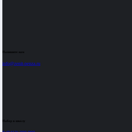
Напишите нам
info@zenit-penza.ru
Набор в школу