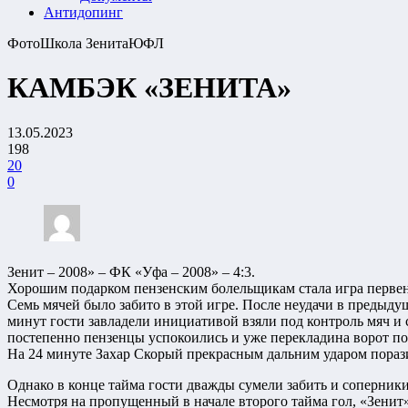
Антидопинг
Фото
Школа Зенита
ЮФЛ
КАМБЭК «ЗЕНИТА»
13.05.2023
198
20
0
Зенит – 2008» – ФК «Уфа – 2008» – 4:3.
Хорошим подарком пензенским болельщикам стала игра перв
Семь мячей было забито в этой игре. После неудачи в предыд
минут гости завладели инициативой взяли под контроль мяч и 
постепенно пензенцы успокоились и уже перекладина ворот пос
На 24 минуте Захар Скорый прекрасным дальним ударом порази
Однако в конце тайма гости дважды сумели забить и соперники 
Несмотря на пропущенный в начале второго тайма гол, «Зенит» 