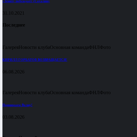
«Зенит» побеждает «Сахалин»
31.10.2021
Последнее
Галерея
Новости клуба
Основная команда
ФНЛ
Фото
КИРИЛЛ ГОРБАТОВ ВОЗВРАЩАЕТСЯ!
06.08.2026
Галерея
Новости клуба
Основная команда
ФНЛ
Фото
Принимаем Волну!
03.08.2026