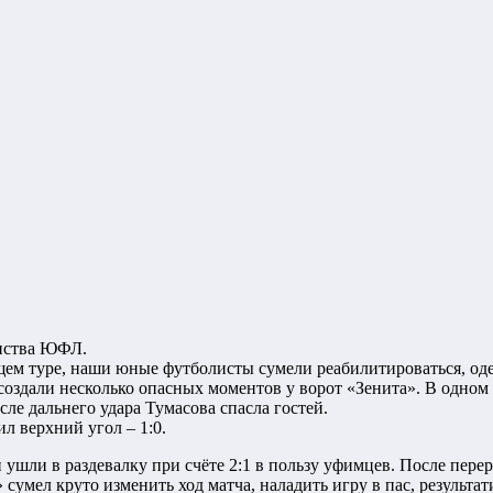
енства ЮФЛ.
ущем туре, наши юные футболисты сумели реабилитироваться, о
создали несколько опасных моментов у ворот «Зенита». В одном 
ле дальнего удара Тумасова спасла гостей.
л верхний угол – 1:0.
ушли в раздевалку при счёте 2:1 в пользу уфимцев. После переры
сумел круто изменить ход матча, наладить игру в пас, результа