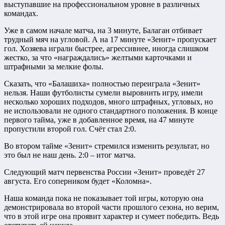
выступавшие на профессиональном уровне в различных
командах.
Уже в самом начале матча, на 3 минуте, Балаган отбивает
трудный мяч на угловой. А на 17 минуте «Зенит» пропускает
гол. Хозяева играли быстрее, агрессивнее, иногда слишком
жестко, за что «награждались» желтыми карточками и
штрафными за мелкие фолы.
Сказать, что «Балашиха» полностью переиграла «Зенит»
нельзя. Наши футболисты сумели выровнить игру, имели
несколько хороших подходов, много штрафных, угловых, но
не использовали не одного стандартного положения. В конце
первого тайма, уже в добавленное время, на 47 минуте
пропустили второй гол. Счёт стал 2:0.
Во втором тайме «Зенит» стремился изменить результат, но
это был не наш день. 2:0 – итог матча.
Следующий матч первенства России «Зенит» проведёт 27
августа. Его соперником будет «Коломна».
Наша команда пока не показывает той игры, которую она
демонстрировала во второй части прошлого сезона, но верим,
что в этой игре она проявит характер и сумеет победить. Ведь