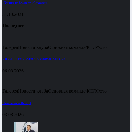
«Зенит» побеждает «Сахалин»
31.10.2021
Последнее
Галерея
Новости клуба
Основная команда
ФНЛ
Фото
КИРИЛЛ ГОРБАТОВ ВОЗВРАЩАЕТСЯ!
06.08.2026
Галерея
Новости клуба
Основная команда
ФНЛ
Фото
Принимаем Волну!
03.08.2026