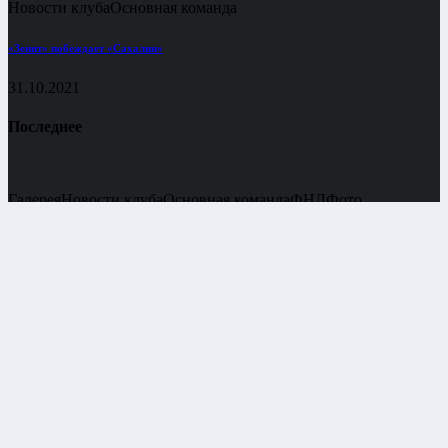
Новости клуба
Основная команда
«Зенит» побеждает «Сахалин»
31.10.2021
Последнее
Галерея
Новости клуба
Основная команда
ФНЛ
Фото
КИРИЛЛ ГОРБАТОВ ВОЗВРАЩАЕТСЯ!
06.08.2026
Галерея
Новости клуба
Основная команда
ФНЛ
Фото
Принимаем Волну!
03.08.2026