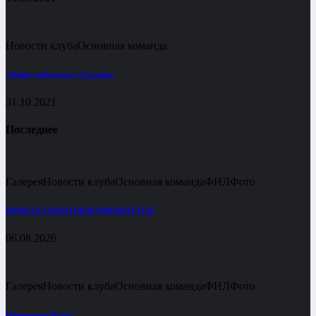
Новости клуба
Основная команда
«Зенит» побеждает «Сахалин»
31.10.2021
Последнее
Галерея
Новости клуба
Основная команда
ФНЛ
Фото
КИРИЛЛ ГОРБАТОВ ВОЗВРАЩАЕТСЯ!
06.08.2026
Галерея
Новости клуба
Основная команда
ФНЛ
Фото
Принимаем Волну!