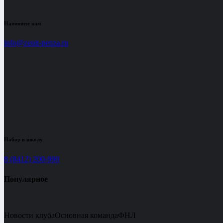
Напишите нам
info@zenit-penza.ru
Набор в школу
8 (8412) 200-990
Популярное
Новости клуба
Основная команда
ФНЛ