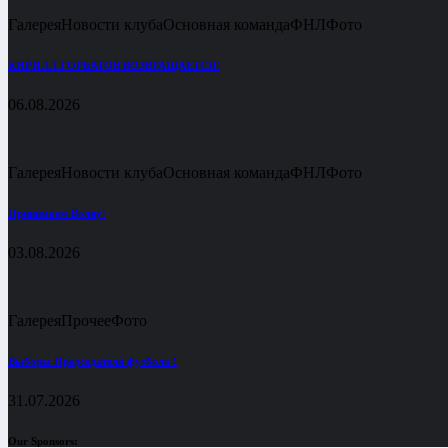
Галерея
Новости клуба
Основная команда
ФНЛ
Фото
КИРИЛЛ ГОРБАТОВ ВОЗВРАЩАЕТСЯ!
06.08.2026
Галерея
Новости клуба
Основная команда
ФНЛ
Фото
Принимаем Волну!
03.08.2026
Галерея
Прочее
Фото
Выборы Председателя футбола !
31.07.2026
Our Sponsors: