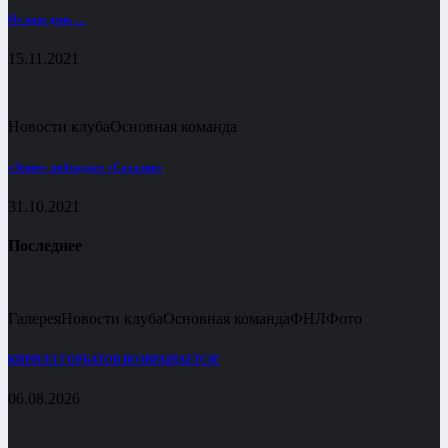
Не наш день …
15.11.2021
Новости клуба
Основная команда
«Зенит» побеждает «Сахалин»
31.10.2021
Последнее
Галерея
Новости клуба
Основная команда
ФНЛ
Фото
КИРИЛЛ ГОРБАТОВ ВОЗВРАЩАЕТСЯ!
06.08.2026