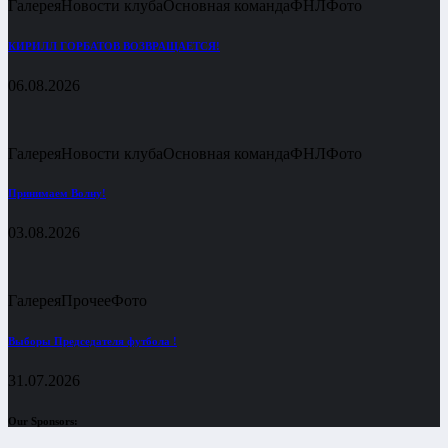
Галерея
Новости клуба
Основная команда
ФНЛ
Фото
КИРИЛЛ ГОРБАТОВ ВОЗВРАЩАЕТСЯ!
06.08.2026
Галерея
Новости клуба
Основная команда
ФНЛ
Фото
Принимаем Волну!
03.08.2026
Галерея
Прочее
Фото
Выборы Председателя футбола !
31.07.2026
Our Sponsors: