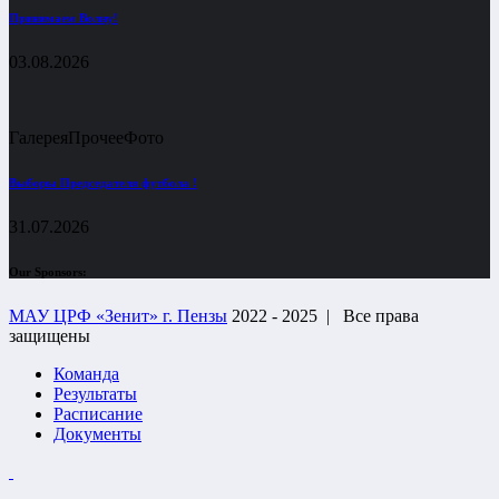
Принимаем Волну!
03.08.2026
Галерея
Прочее
Фото
Выборы Председателя футбола !
31.07.2026
Our Sponsors:
МАУ ЦРФ «Зенит» г. Пензы
2022 - 2025 |
Все права
защищены
Команда
Результаты
Расписание
Документы