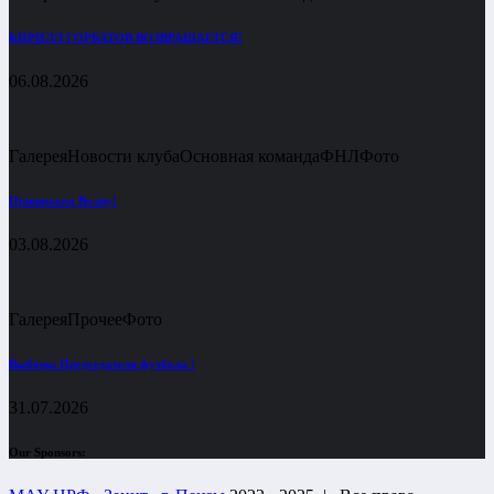
КИРИЛЛ ГОРБАТОВ ВОЗВРАЩАЕТСЯ!
06.08.2026
Галерея
Новости клуба
Основная команда
ФНЛ
Фото
Принимаем Волну!
03.08.2026
Галерея
Прочее
Фото
Выборы Председателя футбола !
31.07.2026
Our Sponsors: