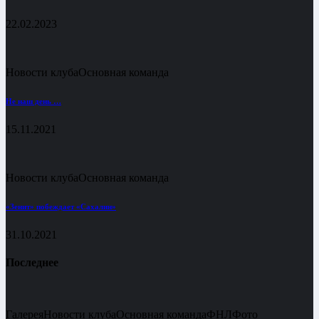
22.02.2023
Новости клуба
Основная команда
Не наш день …
15.11.2021
Новости клуба
Основная команда
«Зенит» побеждает «Сахалин»
31.10.2021
Последнее
Галерея
Новости клуба
Основная команда
ФНЛ
Фото