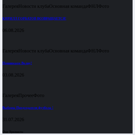
Галерея
Новости клуба
Основная команда
ФНЛ
Фото
КИРИЛЛ ГОРБАТОВ ВОЗВРАЩАЕТСЯ!
06.08.2026
Галерея
Новости клуба
Основная команда
ФНЛ
Фото
Принимаем Волну!
03.08.2026
Галерея
Прочее
Фото
Выборы Председателя футбола !
31.07.2026
Our Sponsors: