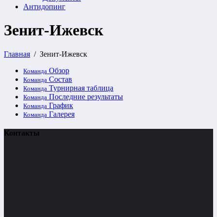
Антидопинг
Зенит-Ижевск
Главная
Зенит-Ижевск
Обзор
Команда
Состав
Команда
Турнирная таблица
Команда
Последние результаты
Команда
График
Команда
Галерея
Команда
Контакты