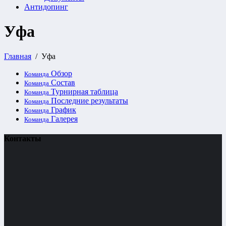
Антидопинг
Уфа
Главная
Уфа
Обзор
Команда
Состав
Команда
Турнирная таблица
Команда
Последние результаты
Команда
График
Команда
Галерея
Команда
Контакты