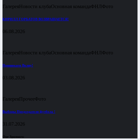
Галерея
Новости клуба
Основная команда
ФНЛ
Фото
КИРИЛЛ ГОРБАТОВ ВОЗВРАЩАЕТСЯ!
06.08.2026
Галерея
Новости клуба
Основная команда
ФНЛ
Фото
Принимаем Волну!
03.08.2026
Галерея
Прочее
Фото
Выборы Председателя футбола !
31.07.2026
Our Sponsors: