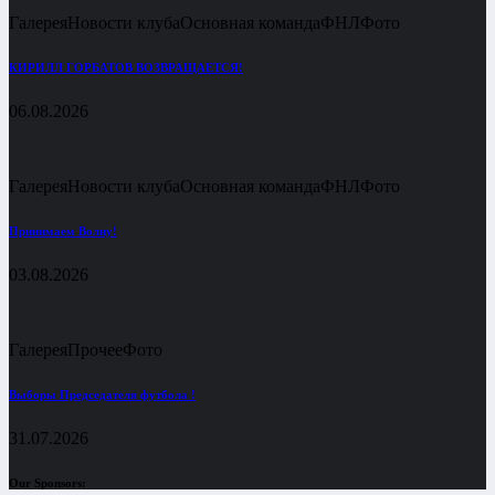
Галерея
Новости клуба
Основная команда
ФНЛ
Фото
КИРИЛЛ ГОРБАТОВ ВОЗВРАЩАЕТСЯ!
06.08.2026
Галерея
Новости клуба
Основная команда
ФНЛ
Фото
Принимаем Волну!
03.08.2026
Галерея
Прочее
Фото
Выборы Председателя футбола !
31.07.2026
Our Sponsors: