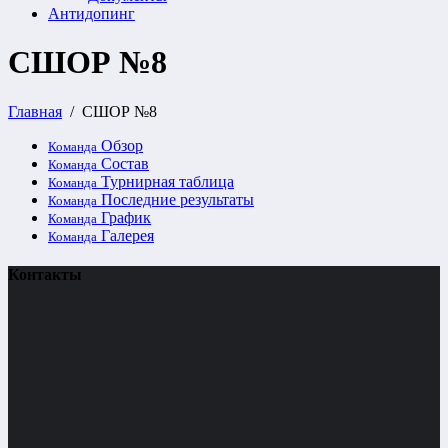
Антидопинг
СШОР №8
Главная
СШОР №8
Обзор
Команда
Состав
Команда
Турнирная таблица
Команда
Последние результаты
Команда
График
Команда
Галерея
Команда
Контакты