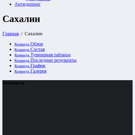
Антидопинг
Сахалин
Главная
Сахалин
Обзор
Команда
Состав
Команда
Турнирная таблица
Команда
Последние результаты
Команда
График
Команда
Галерея
Команда
Контакты