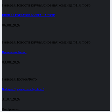
Галерея
Новости клуба
Основная команда
ФНЛ
Фото
КИРИЛЛ ГОРБАТОВ ВОЗВРАЩАЕТСЯ!
06.08.2026
Галерея
Новости клуба
Основная команда
ФНЛ
Фото
Принимаем Волну!
03.08.2026
Галерея
Прочее
Фото
Выборы Председателя футбола !
31.07.2026
Our Sponsors: