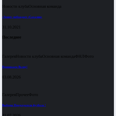
Новости клуба
Основная команда
«Зенит» побеждает «Сахалин»
31.10.2021
Последнее
Галерея
Новости клуба
Основная команда
ФНЛ
Фото
Принимаем Волну!
03.08.2026
Галерея
Прочее
Фото
Выборы Председателя футбола !
31.07.2026