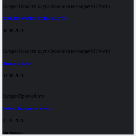
Галерея
Новости клуба
Основная команда
ФНЛ
Фото
КИРИЛЛ ГОРБАТОВ ВОЗВРАЩАЕТСЯ!
06.08.2026
Галерея
Новости клуба
Основная команда
ФНЛ
Фото
Принимаем Волну!
03.08.2026
Галерея
Прочее
Фото
Выборы Председателя футбола !
31.07.2026
Our Sponsors: