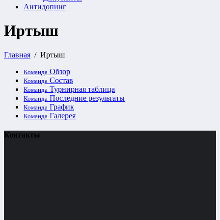
Антидопинг
Иртыш
Главная
Иртыш
Обзор
Команда
Состав
Команда
Турнирная таблица
Команда
Последние результаты
Команда
График
Команда
Галерея
Команда
Контакты