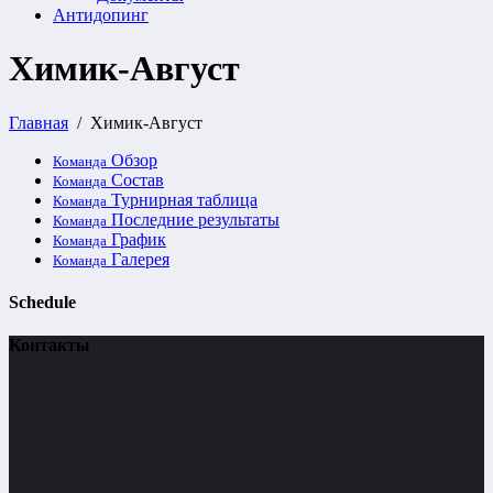
Антидопинг
Химик-Август
Главная
Химик-Август
Обзор
Команда
Состав
Команда
Турнирная таблица
Команда
Последние результаты
Команда
График
Команда
Галерея
Команда
Schedule
Контакты