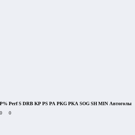
P%
Perf
S
DRB
KP
PS
PA
PKG
PKA
SOG
SH
MIN
Автоголы
0
0