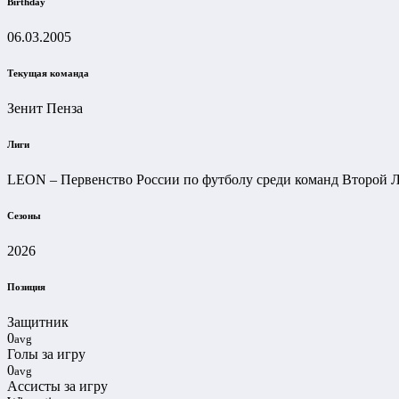
Birthday
06.03.2005
Текущая команда
Зенит Пенза
Лиги
LEON – Первенство России по футболу среди команд Второй Л
Сезоны
2026
Позиция
Защитник
0
avg
Голы за игру
0
avg
Ассисты за игру