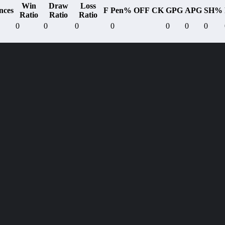
Win
Draw
Loss
nces
F
Pen%
OFF
CK
GPG
APG
SH%
Ratio
Ratio
Ratio
0
0
0
0
0
0
0