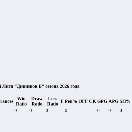
 Лиги “Дивизион Б” сезона 2026 года
Win
Draw
Loss
rances
F
Pen%
OFF
CK
GPG
APG
SH%
Ratio
Ratio
Ratio
0
0
0
0
0
0
0