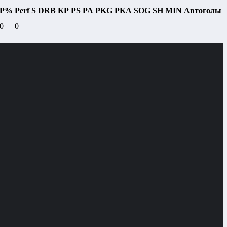
P%
Perf
S
DRB
KP
PS
PA
PKG
PKA
SOG
SH
MIN
Автоголы
0
0