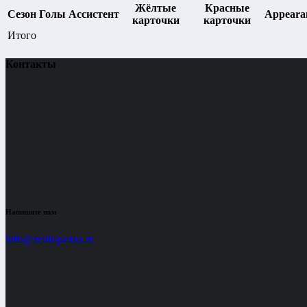
Жёлтые
Красные
Сезон
Голы
Ассистент
Appeara
карточки
карточки
Итого
Контакты
Напишите нам
info@zenit-penza.ru