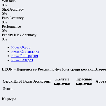
Win ratio
0%
Shot Accuracy
0%
Pass Accuracy
0%
Performance
0%
Penalty Kick Accuracy
0%
Обзор
Игрок
Статистика
Игрок
Биография
Игрок
Галерея
Игрок
LEON – Первенство России по футболу среди команд Второй
Жёлтые
Красные
Сезон
Клуб
Голы
Ассистент
Appea
карточки
карточки
Итого
-
Карьера