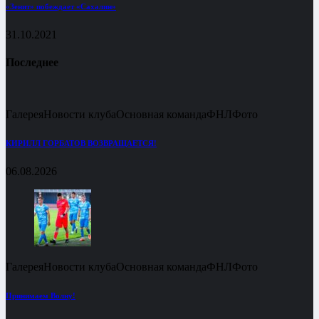
«Зенит» побеждает «Сахалин»
31.10.2021
Последнее
Галерея
Новости клуба
Основная команда
ФНЛ
Фото
КИРИЛЛ ГОРБАТОВ ВОЗВРАЩАЕТСЯ!
06.08.2026
Галерея
Новости клуба
Основная команда
ФНЛ
Фото
Принимаем Волну!