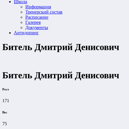
Школа
Информация
Тренерский состав
Расписание
Галерея
Документы
Антидопинг
Битель Дмитрий Денисович
Битель Дмитрий Денисович
Рост
171
Вес
75