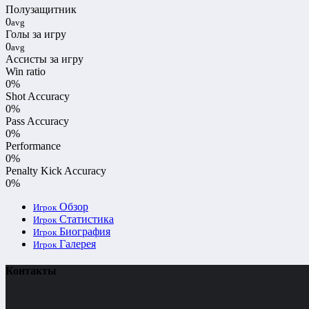
Полузащитник
0
avg
Голы за игру
0
avg
Ассисты за игру
Win ratio
0%
Shot Accuracy
0%
Pass Accuracy
0%
Performance
0%
Penalty Kick Accuracy
0%
Обзор
Игрок
Статистика
Игрок
Биография
Игрок
Галерея
Игрок
Контакты