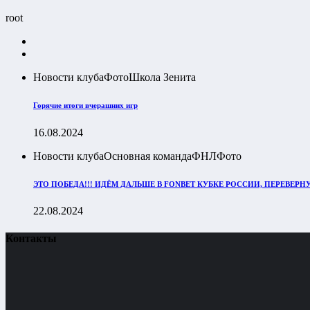
root
Новости клуба
Фото
Школа Зенита
Горячие итоги вчерашних игр
16.08.2024
Новости клуба
Основная команда
ФНЛ
Фото
ЭТО ПОБЕДА!!! ИДЁМ ДАЛЬШЕ В FONBET КУБКЕ РОССИИ, ПЕРЕВЕР
22.08.2024
Контакты