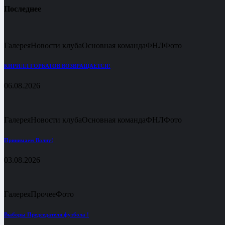
Последнее
Галерея
Новости клуба
Основная команда
ФНЛ
Фото
КИРИЛЛ ГОРБАТОВ ВОЗВРАЩАЕТСЯ!
06.08.2026
Галерея
Новости клуба
Основная команда
ФНЛ
Фото
Принимаем Волну!
03.08.2026
Галерея
Прочее
Фото
Выборы Председателя футбола !