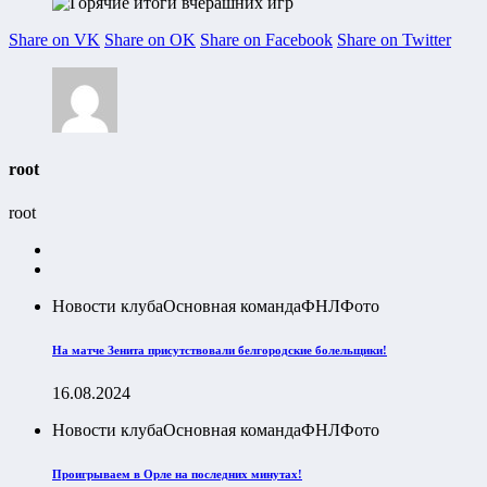
Share on VK
Share on OK
Share on Facebook
Share on Twitter
root
root
Новости клуба
Основная команда
ФНЛ
Фото
На матче Зенита присутствовали белгородские болельщики!
16.08.2024
Новости клуба
Основная команда
ФНЛ
Фото
Проигрываем в Орле на последних минутах!