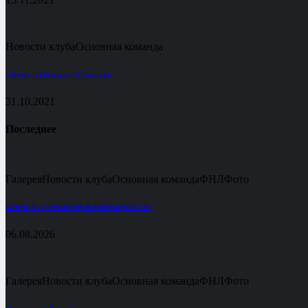
Новости клуба
Основная команда
«Зенит» побеждает «Сахалин»
31.10.2021
Последнее
Галерея
Новости клуба
Основная команда
ФНЛ
Фото
КИРИЛЛ ГОРБАТОВ ВОЗВРАЩАЕТСЯ!
06.08.2026
Галерея
Новости клуба
Основная команда
ФНЛ
Фото