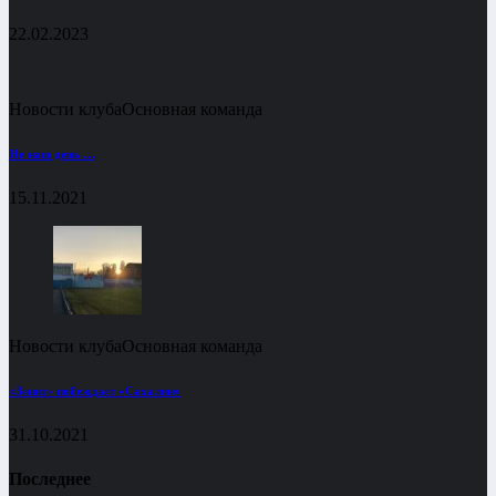
22.02.2023
Новости клуба
Основная команда
Не наш день …
15.11.2021
Новости клуба
Основная команда
«Зенит» побеждает «Сахалин»
31.10.2021
Последнее