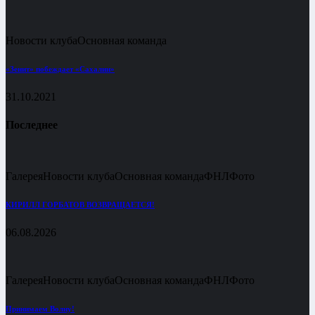
Новости клуба
Основная команда
«Зенит» побеждает «Сахалин»
31.10.2021
Последнее
Галерея
Новости клуба
Основная команда
ФНЛ
Фото
КИРИЛЛ ГОРБАТОВ ВОЗВРАЩАЕТСЯ!
06.08.2026
Галерея
Новости клуба
Основная команда
ФНЛ
Фото
Принимаем Волну!