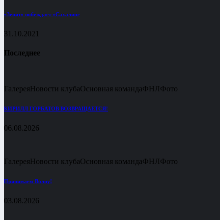
«Зенит» побеждает «Сахалин»
31.10.2021
Последнее
Галерея
Новости клуба
Основная команда
ФНЛ
Фото
КИРИЛЛ ГОРБАТОВ ВОЗВРАЩАЕТСЯ!
06.08.2026
Галерея
Новости клуба
Основная команда
ФНЛ
Фото
Принимаем Волну!
03.08.2026