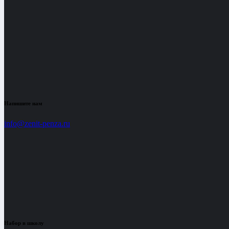
Напишите нам
info@zenit-penza.ru
Набор в школу