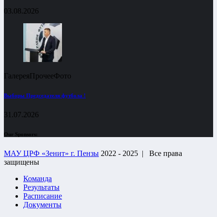
03.08.2026
Галерея
Прочее
Фото
Выборы Председателя футбола !
31.07.2026
Our Sponsors:
МАУ ЦРФ «Зенит» г. Пензы
2022 - 2025 |
Все права
защищены
Команда
Результаты
Расписание
Документы