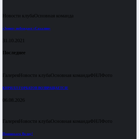
Новости клуба
Основная команда
«Зенит» побеждает «Сахалин»
31.10.2021
Последнее
Галерея
Новости клуба
Основная команда
ФНЛ
Фото
КИРИЛЛ ГОРБАТОВ ВОЗВРАЩАЕТСЯ!
06.08.2026
Галерея
Новости клуба
Основная команда
ФНЛ
Фото
Принимаем Волну!