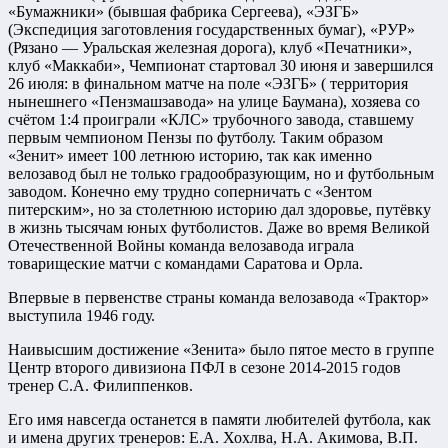
«Бумажники» (бывшая фабрика Сергеева), «ЭЗГБ»
(Экспедиция заготовления государственных бумаг), «РУР»
(Рязано — Уральская железная дорога), клуб «Печатники»,
клуб «Маккаби», Чемпионат стартовал 30 июня и завершился
26 июля: в финальном матче на поле «ЭЗГБ» ( территория
нынешнего «Пензмашзавода» на улице Баумана), хозяева со
счётом 1:4 проиграли «КЛС» трубочного завода, ставшему
первым чемпионом Пензы по футболу. Таким образом
«Зенит» имеет 100 летнюю историю, так как именно
велозавод был не только градообразующим, но и футбольным
заводом. Конечно ему трудно соперничать с «Зентом
питерским», но за столетнюю историю дал здоровье, путёвку
в жизнь тысячам юных футболистов. Даже во время Великой
Отечественной Войны команда велозавода играла
товарищеские матчи с командами Саратова и Орла.
Впервые в первенстве страны команда велозавода «Трактор»
выступила 1946 году.
Наивысшим достижение «Зенита» было пятое место в группе
Центр второго дивизиона ПФЛ в сезоне 2014-2015 годов
тренер С.А. Филиппенков.
Его имя навсегда останется в памяти любителей футбола, как
и имена других тренеров: Е.А. Хохлва, Н.А. Акимова, В.П.