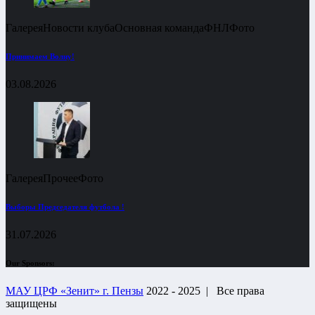
Галерея
Новости клуба
Основная команда
ФНЛ
Фото
Принимаем Волну!
03.08.2026
Галерея
Прочее
Фото
Выборы Председателя футбола !
31.07.2026
Our Sponsors:
МАУ ЦРФ «Зенит» г. Пензы
2022 - 2025 |
Все права
защищены