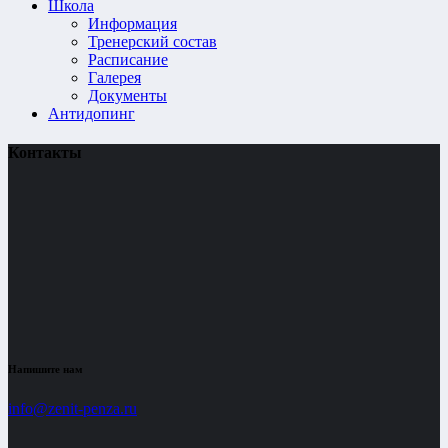
Школа
Информация
Тренерский состав
Расписание
Галерея
Документы
Антидопинг
Контакты
Напишите нам
info@zenit-penza.ru