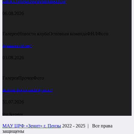
КИРИЛЛ ГОРБАТОВ ВОЗВРАЩАЕТСЯ!
06.08.2026
Галерея
Новости клуба
Основная команда
ФНЛ
Фото
Принимаем Волну!
03.08.2026
Галерея
Прочее
Фото
Выборы Председателя футбола !
31.07.2026
Our Sponsors:
МАУ ЦРФ «Зенит» г. Пензы
2022 - 2025 |
Все права
защищены