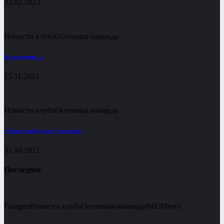
22.02.2023
Новости клуба
Основная команда
Не наш день …
15.11.2021
Новости клуба
Основная команда
«Зенит» побеждает «Сахалин»
31.10.2021
Последнее
Галерея
Новости клуба
Основная команда
ФНЛ
Фото