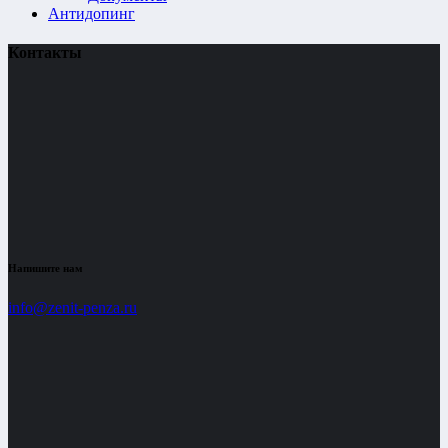
Антидопинг
Контакты
Напишите нам
info@zenit-penza.ru