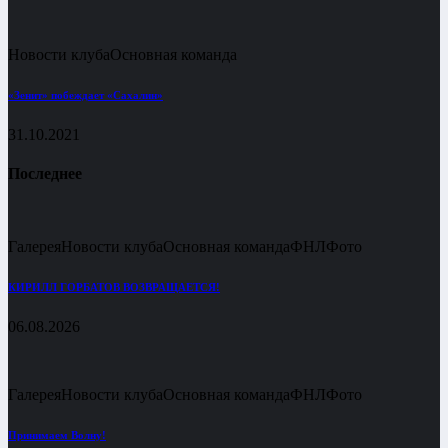
Новости клуба
Основная команда
«Зенит» побеждает «Сахалин»
31.10.2021
Последнее
Галерея
Новости клуба
Основная команда
ФНЛ
Фото
КИРИЛЛ ГОРБАТОВ ВОЗВРАЩАЕТСЯ!
06.08.2026
Галерея
Новости клуба
Основная команда
ФНЛ
Фото
Принимаем Волну!