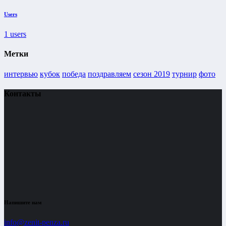
Users
1
users
Метки
интервью
кубок
победа
поздравляем
сезон 2019
турнир
фото
Контакты
Напишите нам
info@zenit-penza.ru