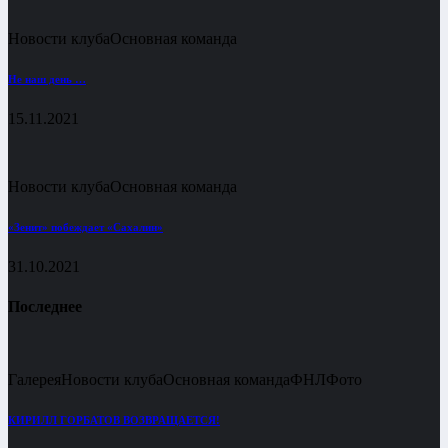
Новости клуба
Основная команда
Не наш день …
15.11.2021
Новости клуба
Основная команда
«Зенит» побеждает «Сахалин»
31.10.2021
Последнее
Галерея
Новости клуба
Основная команда
ФНЛ
Фото
КИРИЛЛ ГОРБАТОВ ВОЗВРАЩАЕТСЯ!