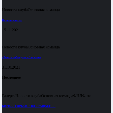
Новости клуба
Основная команда
Не наш день …
15.11.2021
Новости клуба
Основная команда
«Зенит» побеждает «Сахалин»
31.10.2021
Последнее
Галерея
Новости клуба
Основная команда
ФНЛ
Фото
КИРИЛЛ ГОРБАТОВ ВОЗВРАЩАЕТСЯ!