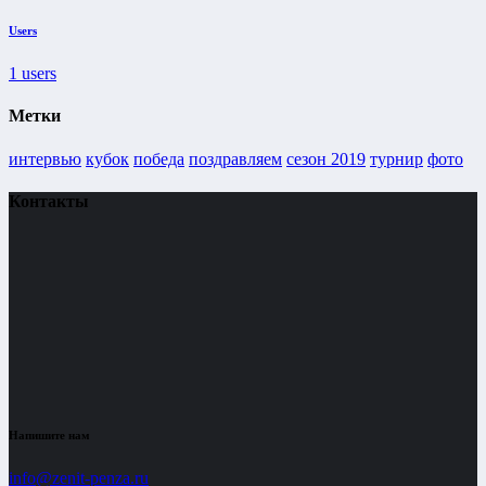
Users
1
users
Метки
интервью
кубок
победа
поздравляем
сезон 2019
турнир
фото
Контакты
Напишите нам
info@zenit-penza.ru