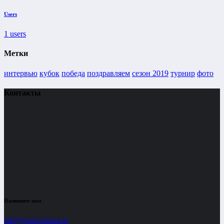
Users
1
users
Метки
интервью
кубок
победа
поздравляем
сезон 2019
турнир
фото
Контакты
Напишите нам
info@zenit-penza.ru