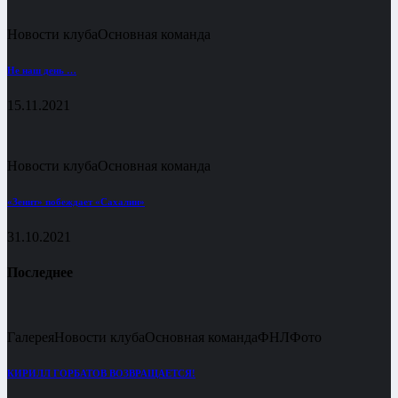
Новости клуба
Основная команда
Не наш день …
15.11.2021
Новости клуба
Основная команда
«Зенит» побеждает «Сахалин»
31.10.2021
Последнее
Галерея
Новости клуба
Основная команда
ФНЛ
Фото
КИРИЛЛ ГОРБАТОВ ВОЗВРАЩАЕТСЯ!