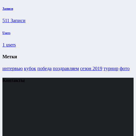
Записи
511
Записи
Users
1
users
Метки
интервью
кубок
победа
поздравляем
сезон 2019
турнир
фото
Контакты