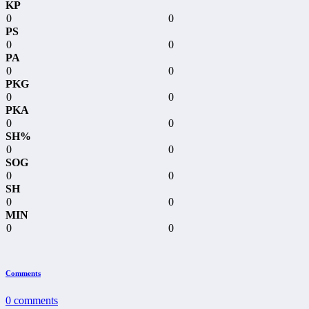
KP
0
0
PS
0
0
PA
0
0
PKG
0
0
PKA
0
0
SH%
0
0
SOG
0
0
SH
0
0
MIN
0
0
Comments
0
comments