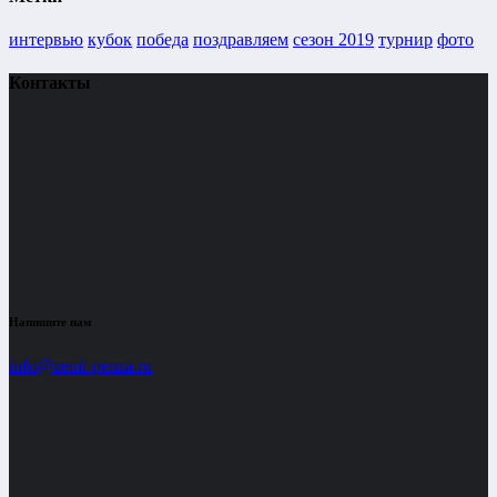
интервью
кубок
победа
поздравляем
сезон 2019
турнир
фото
Контакты
Напишите нам
info@zenit-penza.ru