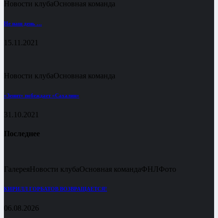
Новости клуба
Основная команда
Не наш день …
15.11.2021
Новости клуба
Основная команда
«Зенит» побеждает «Сахалин»
31.10.2021
Последнее
Галерея
Новости клуба
Основная команда
ФНЛ
Фото
КИРИЛЛ ГОРБАТОВ ВОЗВРАЩАЕТСЯ!
06.08.2026