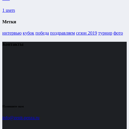
1
users
Метки
интервью
кубок
победа
поздравляем
сезон 2019
турнир
фото
Контакты
Напишите нам
info@zenit-penza.ru