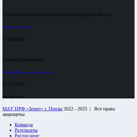
Галерея
Новости клуба
Основная команда
ФНЛ
Фото
Принимаем Волну!
03.08.2026
Галерея
Прочее
Фото
Выборы Председателя футбола !
31.07.2026
Our Sponsors:
МАУ ЦРФ «Зенит» г. Пензы
2022 - 2025 |
Все права
защищены
Команда
Результаты
Расписание