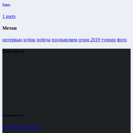
Users
1
users
Метки
интервью
кубок
победа
поздравляем
сезон 2019
турнир
фото
Контакты
Напишите нам
info@zenit-penza.ru