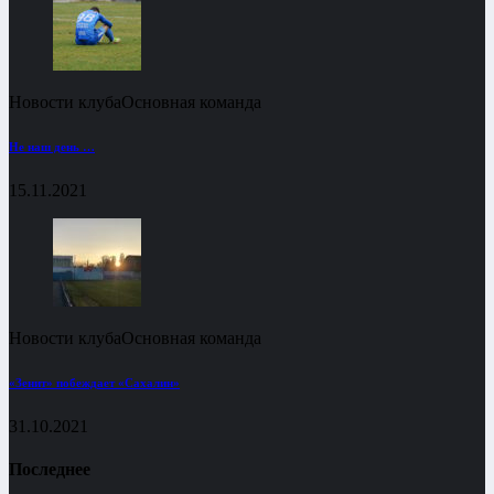
Новости клуба
Основная команда
Не наш день …
15.11.2021
Новости клуба
Основная команда
«Зенит» побеждает «Сахалин»
31.10.2021
Последнее