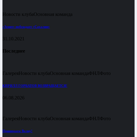
Новости клуба
Основная команда
«Зенит» побеждает «Сахалин»
31.10.2021
Последнее
Галерея
Новости клуба
Основная команда
ФНЛ
Фото
КИРИЛЛ ГОРБАТОВ ВОЗВРАЩАЕТСЯ!
06.08.2026
Галерея
Новости клуба
Основная команда
ФНЛ
Фото
Принимаем Волну!