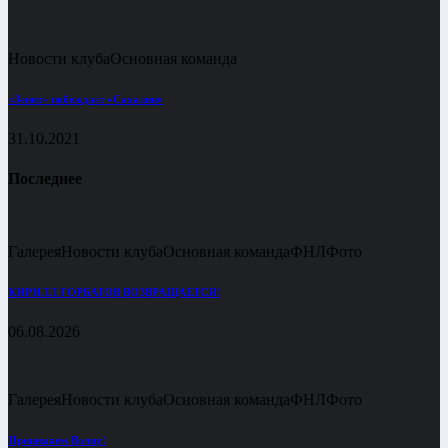
Новости клуба
Основная команда
«Зенит» побеждает «Сахалин»
31.10.2021
Последнее
Галерея
Новости клуба
Основная команда
ФНЛ
Фото
КИРИЛЛ ГОРБАТОВ ВОЗВРАЩАЕТСЯ!
06.08.2026
Галерея
Новости клуба
Основная команда
ФНЛ
Фото
Принимаем Волну!