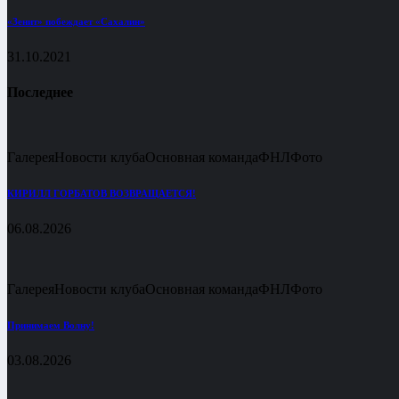
«Зенит» побеждает «Сахалин»
31.10.2021
Последнее
Галерея
Новости клуба
Основная команда
ФНЛ
Фото
КИРИЛЛ ГОРБАТОВ ВОЗВРАЩАЕТСЯ!
06.08.2026
Галерея
Новости клуба
Основная команда
ФНЛ
Фото
Принимаем Волну!
03.08.2026