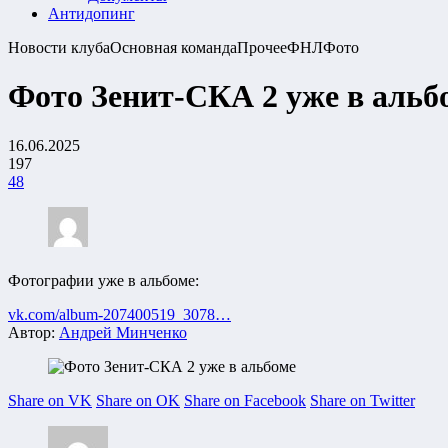
Антидопинг
Новости клуба
Основная команда
Прочее
ФНЛ
Фото
Фото Зенит-СКА 2 уже в альб
16.06.2025
197
48
Фотографии уже в альбоме:
vk.com/album-207400519_3078…
Автор:
Андрей Минченко
Share on VK
Share on OK
Share on Facebook
Share on Twitter