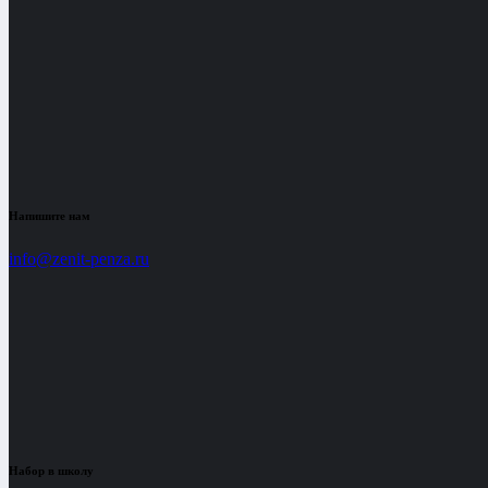
Напишите нам
info@zenit-penza.ru
Набор в школу