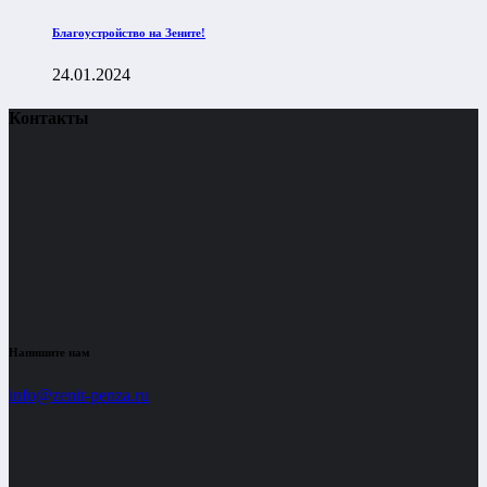
Благоустройство на Зените!
24.01.2024
Контакты
Напишите нам
info@zenit-penza.ru