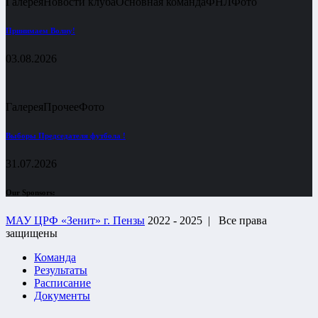
Галерея
Новости клуба
Основная команда
ФНЛ
Фото
Принимаем Волну!
03.08.2026
Галерея
Прочее
Фото
Выборы Председателя футбола !
31.07.2026
Our Sponsors:
МАУ ЦРФ «Зенит» г. Пензы
2022 - 2025 |
Все права
защищены
Команда
Результаты
Расписание
Документы