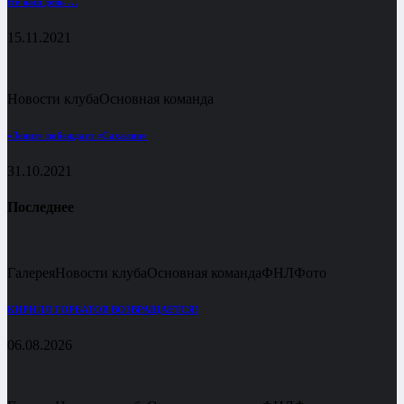
Не наш день …
15.11.2021
Новости клуба
Основная команда
«Зенит» побеждает «Сахалин»
31.10.2021
Последнее
Галерея
Новости клуба
Основная команда
ФНЛ
Фото
КИРИЛЛ ГОРБАТОВ ВОЗВРАЩАЕТСЯ!
06.08.2026